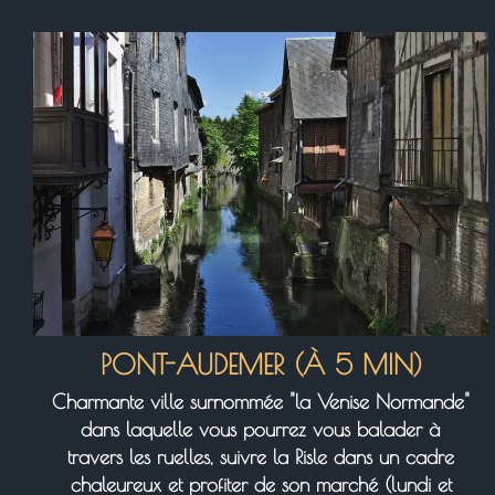
PONT-AUDEMER (À 5 MIN)
Charmante ville surnommée "la Venise Normande"
dans laquelle vous pourrez vous balader à
travers les ruelles, suivre la Risle dans un cadre
chaleureux et profiter de son marché (lundi et