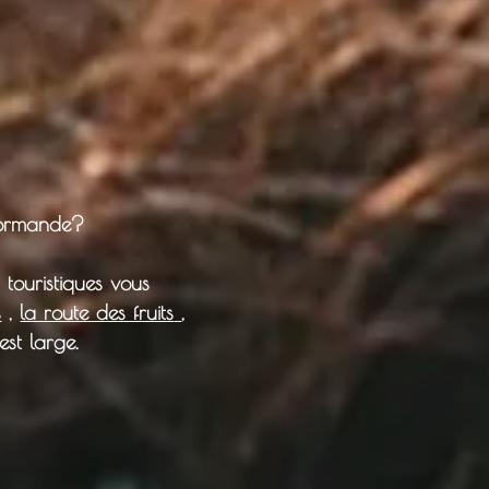
Normande?
 touristiques vous
s
,
la route des fruits
,
est large.