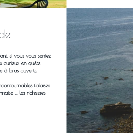
de
ant, si vous vous sentez
s curieux en quête
e à bras ouverts.
contournables falaises
aise ... les richesses