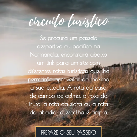
circuito turístico
Se procura um passeio
desportivo ou pacífico na
Normandia, encontrará abaixo
um link para um site com
diferentes rotas turísticas que lhe
permitirão aproveitar ao máximo
a sua estadia. A rota da casa
de campo de colmo, a rota da
fruta, a rota da sidra ou a rota
da abadia: a escolha é ampla
PREPARE O SEU PASSEIO