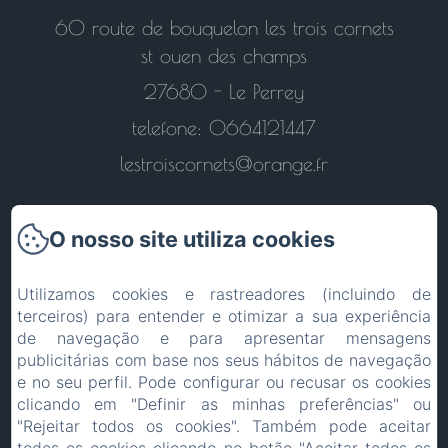
60 route de bouquelon les trois cornets
st ouen des champs
27680 - Le Perrey
telefone: 0664121447
lestroiscornets@orange.fr
O nosso site utiliza cookies
Voltar à página inicial
Utilizamos cookies e rastreadores (incluindo de
terceiros) para entender e otimizar a sua experiência
de navegação e para apresentar mensagens
Contacte-nos
publicitárias com base nos seus hábitos de navegação
e no seu perfil. Pode configurar ou recusar os cookies
Informações Legais
clicando em "Definir as minhas preferências" ou
"Rejeitar todos os cookies". Também pode aceitar