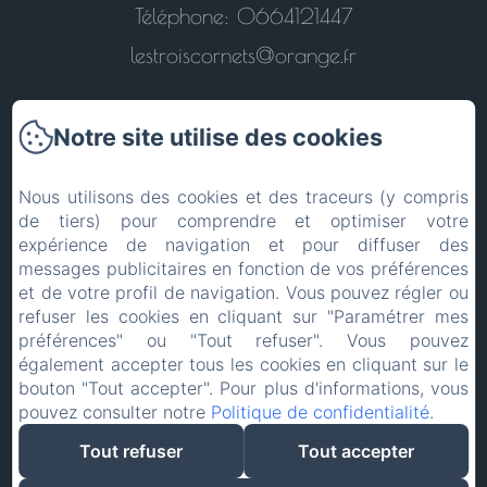
Téléphone: 0664121447
lestroiscornets@orange.fr
Notre site utilise des cookies
Revenir à l'accueil
Nous utilisons des cookies et des traceurs (y compris
de tiers) pour comprendre et optimiser votre
expérience de navigation et pour diffuser des
Contactez-nous
messages publicitaires en fonction de vos préférences
et de votre profil de navigation. Vous pouvez régler ou
Mentions légales
refuser les cookies en cliquant sur "Paramétrer mes
préférences" ou "Tout refuser". Vous pouvez
également accepter tous les cookies en cliquant sur le
EN
FR
ES
IT
DE
PT
bouton "Tout accepter". Pour plus d'informations, vous
pouvez consulter notre
Politique de confidentialité
.
Créé par Amenitiz
Tout refuser
Tout accepter
Conditions Générales de Vente