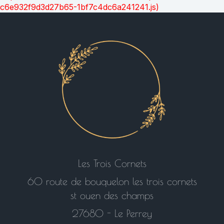
c6e932f9d3d27b65-1bf7c4dc6a241241.js)
Les Trois Cornets
60 route de bouquelon les trois cornets
st ouen des champs
27680 - Le Perrey