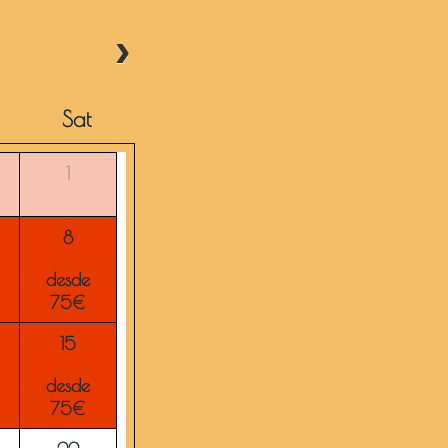
Sat
1
8
desde
75€
15
desde
75€