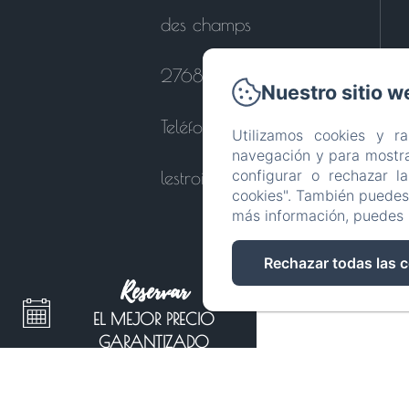
des champs
27680 - Le Perrey
Nuestro sitio w
Teléfono: 0664121447
Utilizamos cookies y r
navegación y para mostra
configurar o rechazar l
lestroiscornets@orange.fr
cookies". También puedes 
más información, puedes 
Rechazar todas las 
Reservar
EL MEJOR PRECIO
GARANTIZADO