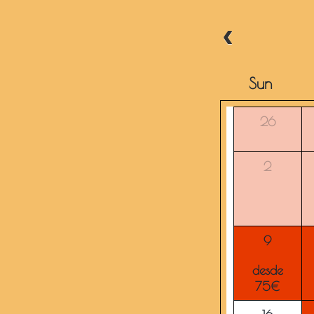
Sun
26
2
9
desde
75€