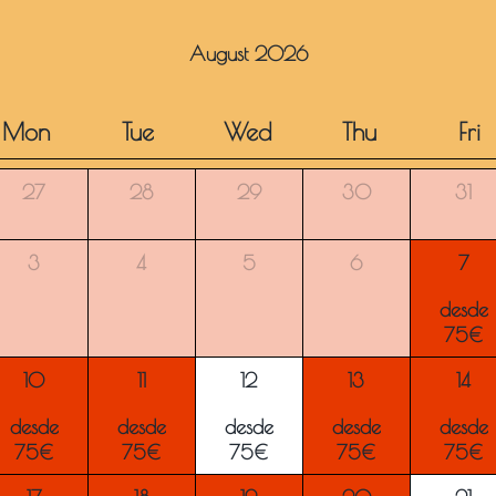
August 2026
Mon
Tue
Wed
Thu
Fri
27
28
29
30
31
3
4
5
6
7
desde
75€
10
11
12
13
14
desde
desde
desde
desde
desde
75€
75€
75€
75€
75€