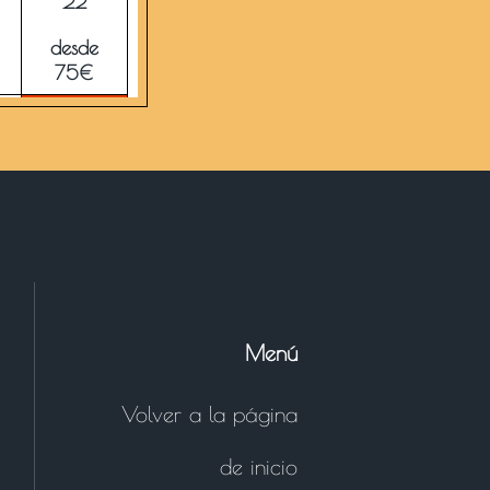
22
desde
75€
29
desde
75€
5
desde
75€
Menú
Volver a la página
de inicio