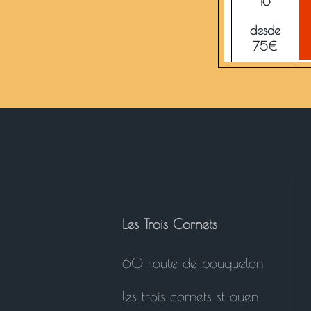
16
desde
75€
23
desde
75€
30
desde
75€
Les Trois Cornets
60 route de bouquelon
les trois cornets st ouen