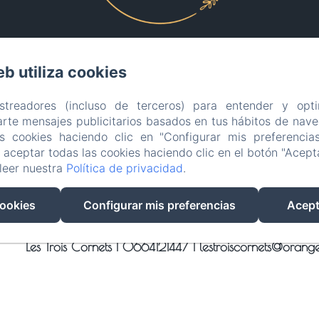
eb utiliza cookies
EN
FR
ES
IT
DE
PT
astreadores (incluso de terceros) para entender y opti
rte mensajes publicitarios basados en tus hábitos de naveg
Desarrollado con Amenitiz
as cookies haciendo clic en "Configurar mis preferencia
aceptar todas las cookies haciendo clic en el botón "Acepta
Condiciones de Venta
leer nuestra
Política de privacidad
.
cookies
Configurar mis preferencias
Acept
Les Trois Cornets |
0664121447
|
lestroiscornets@orange