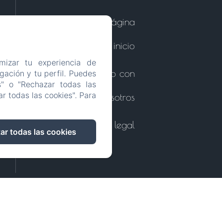
Volver a la página
de inicio
mizar tu experiencia de
Contacto con
ación y tu perfil. Puedes
s" o "Rechazar todas las
r todas las cookies". Para
nosotros
Información legal
ar todas las cookies