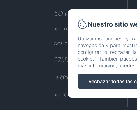
60 route de bouquelon
Nuestro sitio w
les trois cornets st ouen
Utilizamos cookies y r
des champs
navegación y para mostra
configurar o rechazar l
cookies". También puedes 
27680 - Le Perrey
más información, puedes 
Teléfono: 0664121447
Rechazar todas las 
lestroiscornets@orange.fr