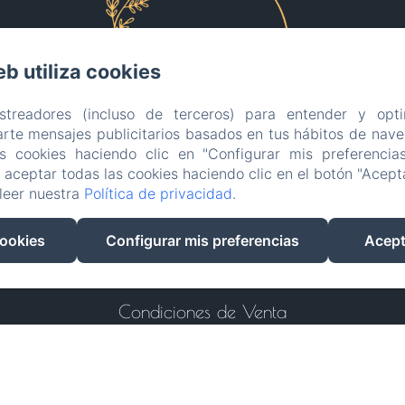
eb utiliza cookies
astreadores (incluso de terceros) para entender y opti
rte mensajes publicitarios basados en tus hábitos de naveg
as cookies haciendo clic en "Configurar mis preferencia
aceptar todas las cookies haciendo clic en el botón "Acepta
leer nuestra
Política de privacidad
.
EN
FR
ES
IT
DE
PT
cookies
Configurar mis preferencias
Acept
Desarrollado con Amenitiz
Condiciones de Venta