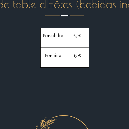
 de table d'hôtes (bebidas in
Por adulto
25 €
Por niño
15 €