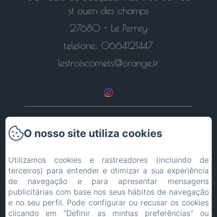
st ouen des champs
27680 - Le Perrey
telefone: 0664121447
lestroiscornets@orange.fr
Voltar à página inicial
O nosso site utiliza cookies
Contacte-nos
Utilizamos cookies e rastreadores (incluindo de
terceiros) para entender e otimizar a sua experiência
Informações Legais
de navegação e para apresentar mensagens
publicitárias com base nos seus hábitos de navegação
EN
FR
ES
IT
DE
PT
e no seu perfil. Pode configurar ou recusar os cookies
clicando em "Definir as minhas preferências" ou