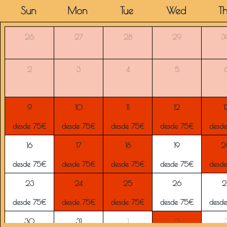
Sun
Mon
Tue
Wed
T
26
27
28
29
3
2
3
4
5
9
10
11
12
1
desde 75€
desde 75€
desde 75€
desde 75€
desd
16
17
18
19
2
desde 75€
desde 75€
desde 75€
desde 75€
desd
23
24
25
26
2
desde 75€
desde 75€
desde 75€
desde 75€
desd
30
31
1
2