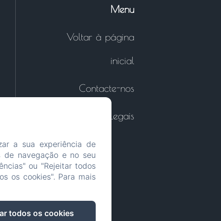
Menu
Voltar à página
inicial
Contacte-nos
Informações Legais
izar a sua experiência de
s de navegação e no seu
ências" ou "Rejeitar todos
os os cookies". Para mais
ar todos os cookies