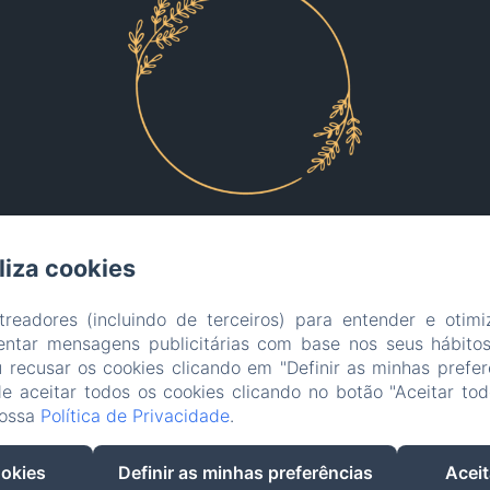
iliza cookies
EN
FR
ES
IT
DE
PT
treadores (incluindo de terceiros) para entender e otim
entar mensagens publicitárias com base nos seus hábito
Alimentado usando Amenitiz
u recusar os cookies clicando em "Definir as minhas prefer
 aceitar todos os cookies clicando no botão "Aceitar tod
Termos de vendas
nossa
Política de Privacidade
.
ookies
Definir as minhas preferências
Aceit