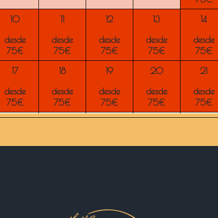
10
11
12
13
14
desde
desde
desde
desde
desde
75€
75€
75€
75€
75€
17
18
19
20
21
desde
desde
desde
desde
desde
75€
75€
75€
75€
75€
24
25
26
27
28
desde
desde
desde
desde
desde
75€
75€
75€
75€
75€
31
1
2
3
4
desde
desde
desde
desde
desde
75€
75€
75€
75€
75€