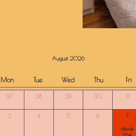
August 2026
Mon
Tue
Wed
Thu
Fri
27
28
29
30
31
3
4
5
6
7
desde
75€