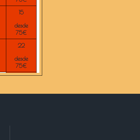
15
desde
75€
22
desde
75€
29
desde
75€
5
desde
75€