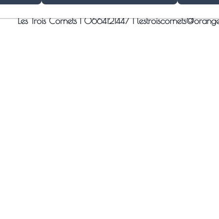
Les Trois Cornets |
0664121447
|
lestroiscornets@orange