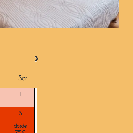
Sat
1
8
desde
75€