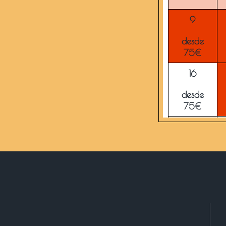
9
desde
75€
16
desde
75€
23
desde
75€
30
desde
75€