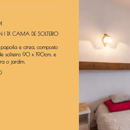
M
N
|
1X CAMA DE SOLTEIRO
papoila e cinza, composto
 solteiro 90 x 190cm, e
a o jardim.
O