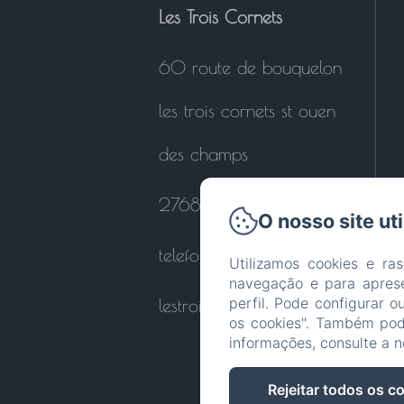
Les Trois Cornets
60 route de bouquelon
les trois cornets st ouen
des champs
27680 - Le Perrey
O nosso site ut
telefone: 0664121447
Utilizamos cookies e ras
navegação e para apres
perfil. Pode configurar o
lestroiscornets@orange.fr
os cookies". Também pode
informações, consulte a 
Rejeitar todos os c