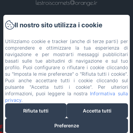
lestroiscornets@orange.fr
Il nostro sito utilizza i cookie
Torna alla pagina iniziale
Utilizziamo cookie e tracker (anche di terze parti) per
comprendere e ottimizzare la tua esperienza di
navigazione e per mostrarti messaggi pubblicitari
Contattateci
basati sulle tue abitudini di navigazione e sul tuo
profilo. Puoi configurare o rifiutare i cookie cliccando
Informazioni legali
su "Imposta le mie preferenze" o "Rifiuta tutti i cookie".
Puoi anche accettare tutti i cookie cliccando sul
pulsante "Accetta tutti i cookie". Per ulteriori
EN
FR
ES
IT
DE
PT
informazioni, puoi leggere la nostra
Informativa sulla
privacy
.
Funziona con Amenitiz
Rifiuta tutti
Accetta tutti
Termini di vendita
Preferenze
Failed to load BookingEngine/index: Loading chunk 1322