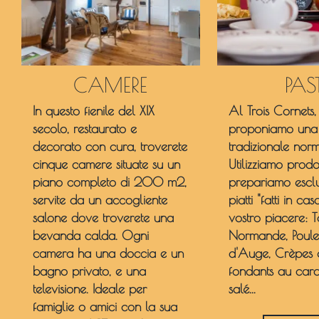
CAMERE
PAST
In questo fienile del XIX
Al Trois Cornets, 
secolo, restaurato e
proponiamo una
decorato con cura, troverete
tradizionale nor
cinque camere situate su un
Utilizziamo prodot
piano completo di 200 m2,
prepariamo escl
servite da un accogliente
piatti "fatti in cas
salone dove troverete una
vostro piacere: T
bevanda calda. Ogni
Normande, Poule
camera ha una doccia e un
d'Auge, Crèpes
bagno privato, e una
fondants au car
televisione. Ideale per
salé...
famiglie o amici con la sua