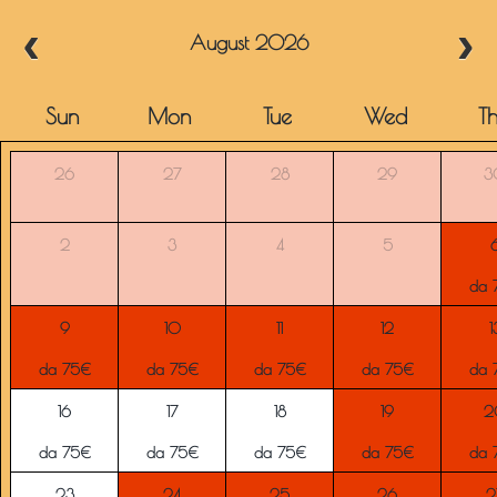
August 2026
Sun
Mon
Tue
Wed
T
26
27
28
29
3
2
3
4
5
da 
9
10
11
12
1
da 75€
da 75€
da 75€
da 75€
da 
16
17
18
19
2
da 75€
da 75€
da 75€
da 75€
da 
23
24
25
26
2