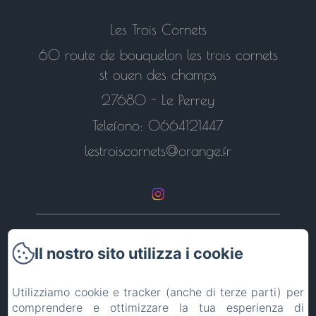
Les Trois Cornets
60 route de bouquelon les trois cornets
st ouen des champs
27680 - Le Perrey
Telefono: 0664121447
lestroiscornets@orange.fr
Torna alla pagina iniziale
Il nostro sito utilizza i cookie
Contattateci
Utilizziamo cookie e tracker (anche di terze parti) per
comprendere e ottimizzare la tua esperienza di
Informazioni legali