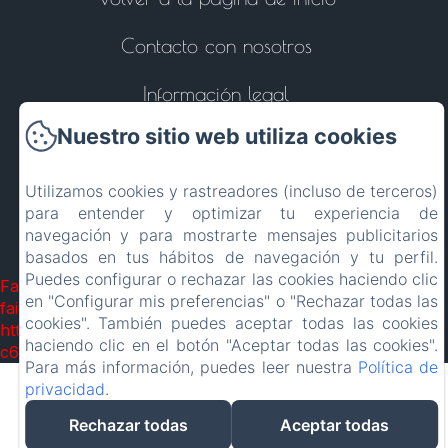
Contacto con nosotros
Información legal
Nuestro sitio web utiliza cookies
EN
FR
ES
IT
DE
PT
Utilizamos cookies y rastreadores (incluso de terceros)
Desarrollado con Amenitiz
para entender y optimizar tu experiencia de
navegación y para mostrarte mensajes publicitarios
Condiciones de Venta
basados en tus hábitos de navegación y tu perfil.
Puedes configurar o rechazar las cookies haciendo clic
Failed to load BookingEngine/index: Loading chunk 1322
en "Configurar mis preferencias" o "Rechazar todas las
failed. (missing:
cookies". También puedes aceptar todas las cookies
https://d1cmur5l0xva3h.cloudfront.net/packs/1322-
haciendo clic en el botón "Aceptar todas las cookies".
c6e932f9d3d27b65-1bf7c4dc6a241241.js)
Para más información, puedes leer nuestra
Política de
privacidad
.
Rechazar todas
Aceptar todas