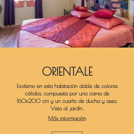
ORIENTALE
Exotismo en esta habitación doble de colores
cálidos, compuesta por una cama de
160x200 cm y un cuarto de ducha y aseo.
Vista al jardín.
Más información