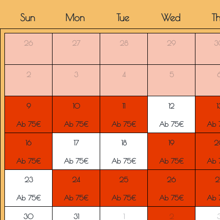
Sun
Mon
Tue
Wed
T
26
27
28
29
3
2
3
4
5
9
10
11
12
1
Ab 75€
Ab 75€
Ab 75€
Ab 75€
Ab 
16
17
18
19
2
Ab 75€
Ab 75€
Ab 75€
Ab 75€
Ab 
23
24
25
26
2
Ab 75€
Ab 75€
Ab 75€
Ab 75€
Ab 
30
31
1
2