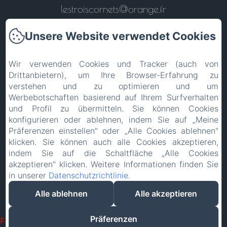
lestroiscornets@orange.fr
Unsere Website verwendet Cookies
Wir verwenden Cookies und Tracker (auch von
Zurück zur Startseite
Drittanbietern), um Ihre Browser-Erfahrung zu
verstehen und zu optimieren und um
Werbebotschaften basierend auf Ihrem Surfverhalten
Kontaktieren Sie uns
und Profil zu übermitteln. Sie können Cookies
konfigurieren oder ablehnen, indem Sie auf „Meine
Rechtliche Informationen
Präferenzen einstellen" oder „Alle Cookies ablehnen"
klicken. Sie können auch alle Cookies akzeptieren,
indem Sie auf die Schaltfläche „Alle Cookies
EN
FR
ES
IT
DE
PT
akzeptieren" klicken. Weitere Informationen finden Sie
in unserer
Datenschutzrichtlinie
.
Powered mit Amenitiz
Alle ablehnen
Alle akzeptieren
Verkaufsbedingungen
Präferenzen
Failed to load BookingEngine/index: Loading chunk 1322